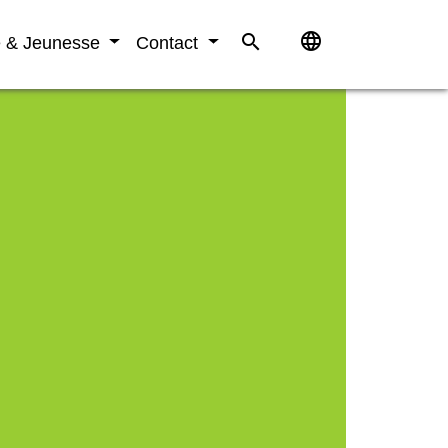
language
search
e & Jeunesse
Contact