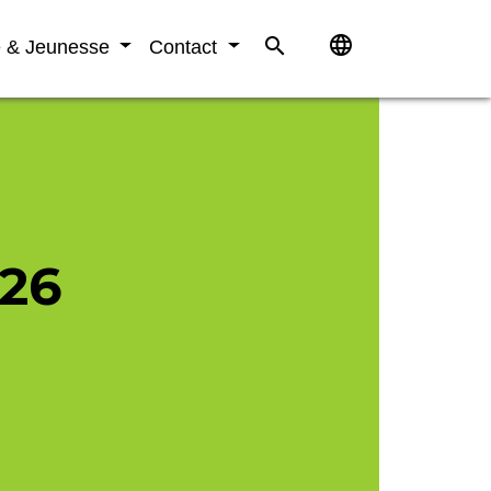
language
search
e & Jeunesse
Contact
026