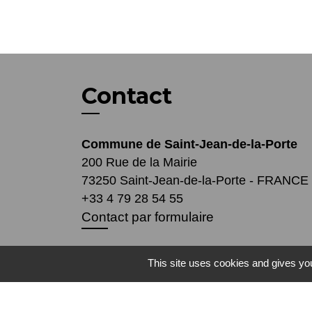
Contact
Commune de Saint-Jean-de-la-Porte
200 Rue de la Mairie
73250 Saint-Jean-de-la-Porte - FRANCE
+33 4 79 28 54 55
Contact par formulaire
Mentions légales
-
Politique de confidenti
This site uses cookies and gives you