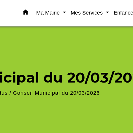
home
Ma Mairie
Mes Services
Enfanc
icipal du 20/03/2
dus
/
Conseil Municipal du 20/03/2026