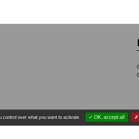
alité
-
Accessibilité
-
Plan du site
-
Gestion des cookie
 control over what you want to activate
OK, accept all