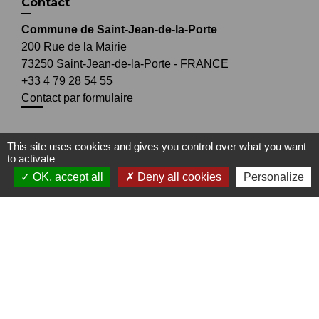
Contact
Commune de Saint-Jean-de-la-Porte
200 Rue de la Mairie
73250 Saint-Jean-de-la-Porte - FRANCE
+33 4 79 28 54 55
Contact par formulaire
This site uses cookies and gives you control over what you want
to activate
Liens
OK, accept all
Deny all cookies
Personalize
Office de Tourisme Coeur de Savoie
Office de Tourisme du Coeur des Bauges
Mentions légales
-
Politique de confidentialité
-
Accessibilité
-
Plan du site
-
Gestion des cookies