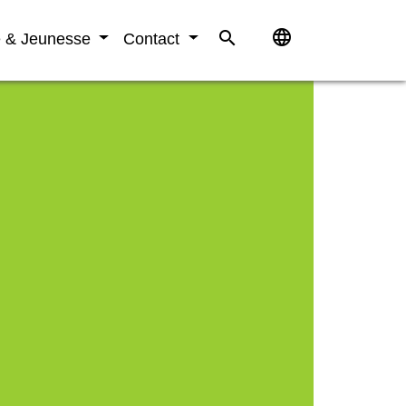
language
search
e & Jeunesse
Contact