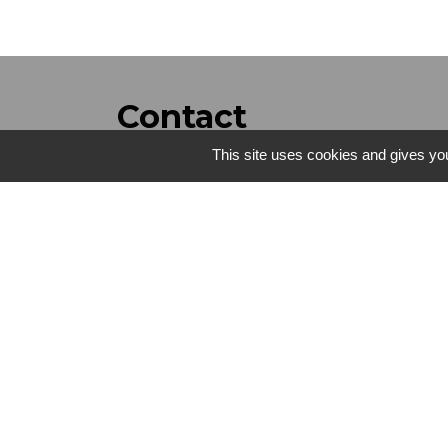
Contact
This site uses cookies and gives you
Commune de Saint-Jean-de-la-Porte
200 Rue de la Mairie
73250 Saint-Jean-de-la-Porte - FRANCE
+33 4 79 28 54 55
Contact par formulaire
Mentions légales
-
Politique de confidenti