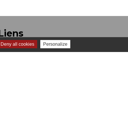
Liens
Deny all cookies
Personalize
Office de Tourisme Coeur de Savoie
Office de Tourisme du Coeur des Bauges
s