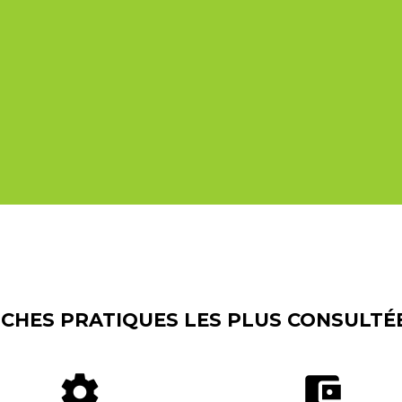
ICHES PRATIQUES LES PLUS CONSULTÉ
settings
account_balance_wallet