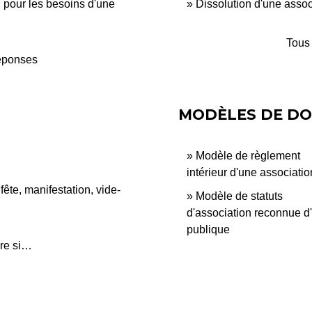
l pour les besoins d'une
Dissolution d'une associ
Tous 
réponses
MODÈLES DE D
Modèle de règlement
intérieur d'une associatio
ête, manifestation, vide-
Modèle de statuts
d'association reconnue d'u
publique
re si…