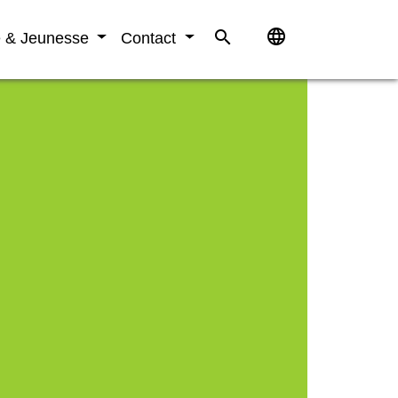
language
search
e & Jeunesse
Contact