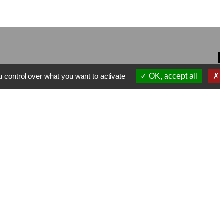
 control over what you want to activate
OK, accept all
alité
-
Accessibilité
-
Plan du site
-
Gestion des cookie
Site créé en partenariat avec Réseau des Communes